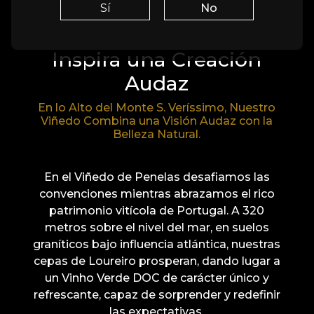
Viñedo de Penelas:
Sí
No
Donde la Naturaleza
Inspira una Creación
Audaz
En lo Alto del Monte S. Veríssimo, Nuestro
Viñedo Combina una Visión Audaz con la
Belleza Natural.
En el Viñedo de Penelas desafiamos las
convenciones mientras abrazamos el rico
patrimonio vitícola de Portugal. A 320
metros sobre el nivel del mar, en suelos
graníticos bajo influencia atlántica, nuestras
cepas de Loureiro prosperan, dando lugar a
un Vinho Verde DOC de carácter único y
refrescante, capaz de sorprender y redefinir
las expectativas.