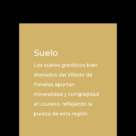
Suelo
Los suelos graníticos bien
drenados del Viñedo de
Penelas aportan
mineralidad y complejidad
al Loureiro, reflejando la
pureza de esta región.