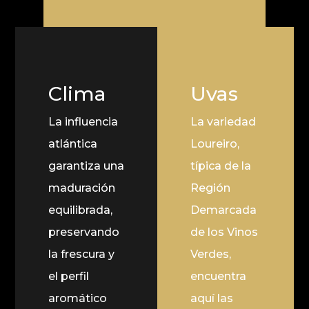
Clima
Uvas
La influencia
La variedad
atlántica
Loureiro,
garantiza una
típica de la
maduración
Región
equilibrada,
Demarcada
preservando
de los Vinos
la frescura y
Verdes,
el perfil
encuentra
aromático
aquí las