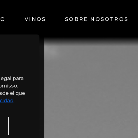
IO
VINOS
SOBRE NOSOTROS
legal para
ubmisso,
esde el que
acidad
.