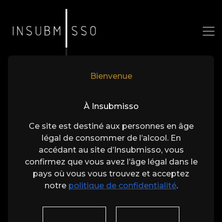
Bienvenue
Élaboré avec Soin,
À Insubmisso
Enraciné dans le Terroir
Ce site est destiné aux personnes en âge
Un Parfait Mélange de Vision et de Maîtrise,
légal de consommer de l’alcool. En
Honorant la Nature et la Tradition.
accédant au site d’Insubmisso, vous
confirmez que vous avez l’âge légal dans le
pays où vous vous trouvez et acceptez
Chaque bouteille d’Insubmisso reflète notre
notre
politique de confidentialité
.
engagement envers la qualité. Du soin
apporté au sol à la production méticuleuse
des raisins, en passant par une vendange