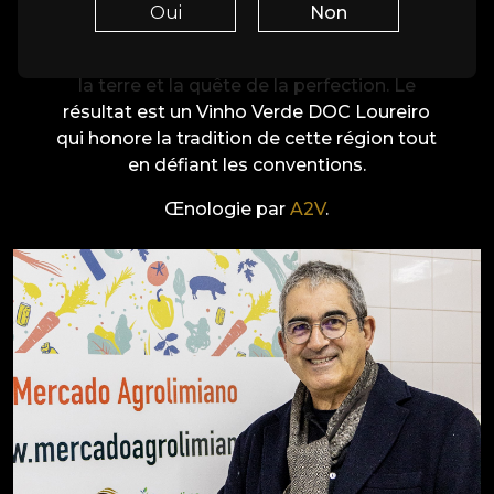
sélective et une vinification d’excellence
Oui
Non
assurée par l’œnologue Jorge Sousa Pinto,
chaque étape est guidée par le respect de
la terre et la quête de la perfection. Le
résultat est un Vinho Verde DOC Loureiro
qui honore la tradition de cette région tout
en défiant les conventions.
Œnologie par
A2V
.